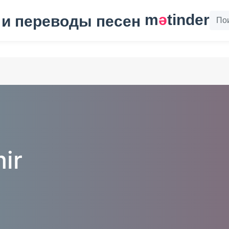
m
ә
tinder
ir