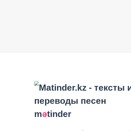
m
ә
tinder