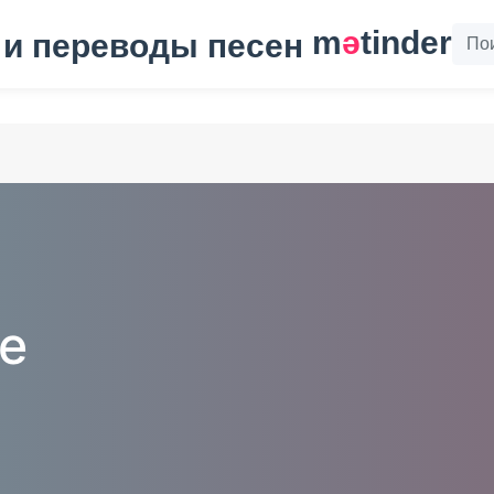
m
ә
tinder
e