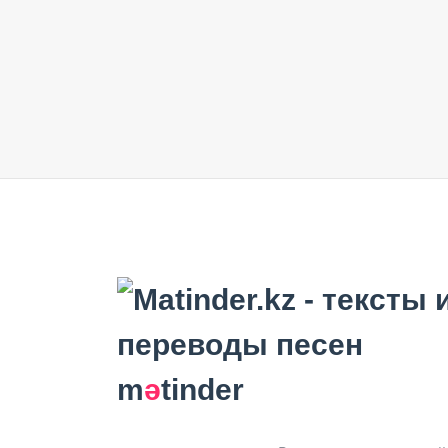
m
ә
tinder