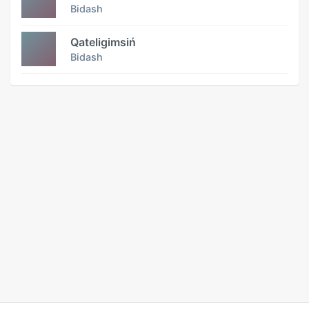
Bidash
Qateligimsiń
Bidash