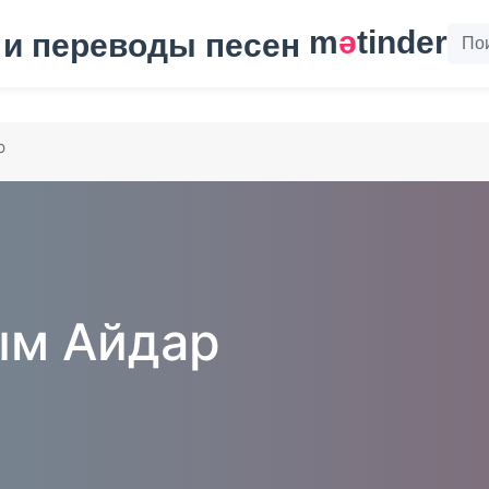
m
ә
tinder
р
ым Айдар