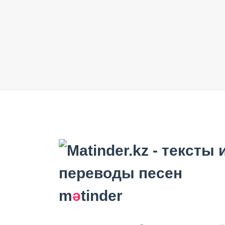
m
ә
tinder