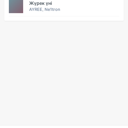
Жүрек үні
AYREE, Ne1tron