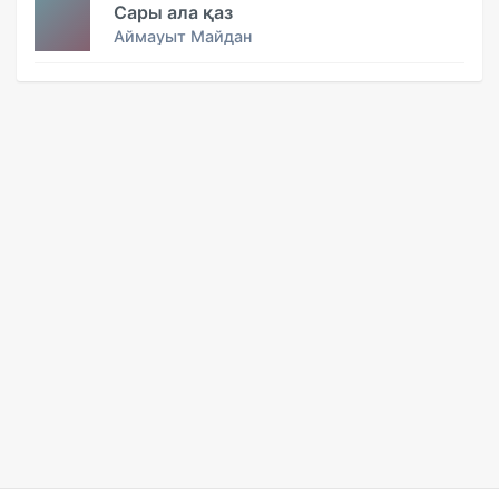
Сары ала қаз
Аймауыт Майдан