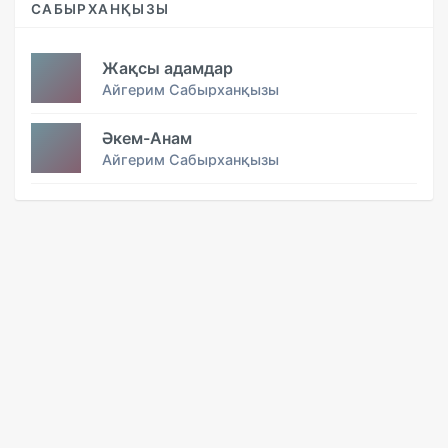
САБЫРХАНҚЫЗЫ
Жақсы адамдар
Айгерим Сабырханқызы
Әкем-Анам
Айгерим Сабырханқызы