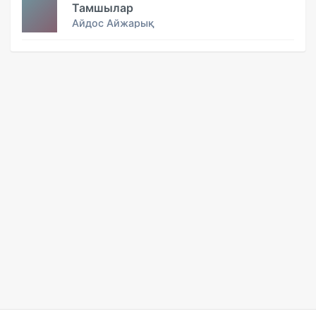
Тамшылар
Айдос Айжарық