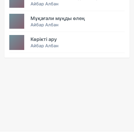
Айбар Албан
Мұқағали мұңды өлең
Айбар Албан
Көрікті ару
Айбар Албан