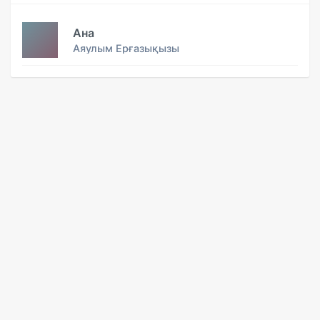
Ана
Аяулым Ерғазықызы