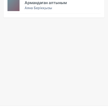
Армандаған алтыным
Аяна Берікқызы