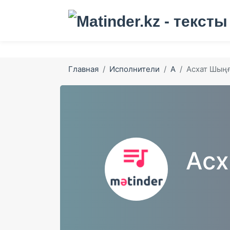
Главная
Исполнители
А
Асхат Шыңғ
Асх