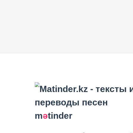
m
ә
tinder