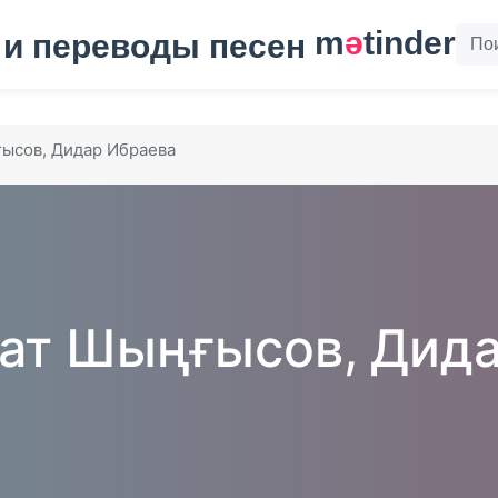
m
ә
tinder
ысов, Дидар Ибраева
ат Шыңғысов, Дид