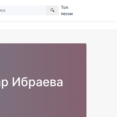
Топ
🔍
песни
ар Ибраева