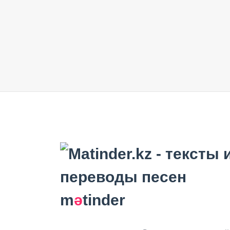
m
ә
tinder