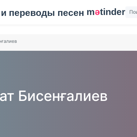
m
ә
tinder
нғалиев
ат Бисенғалиев