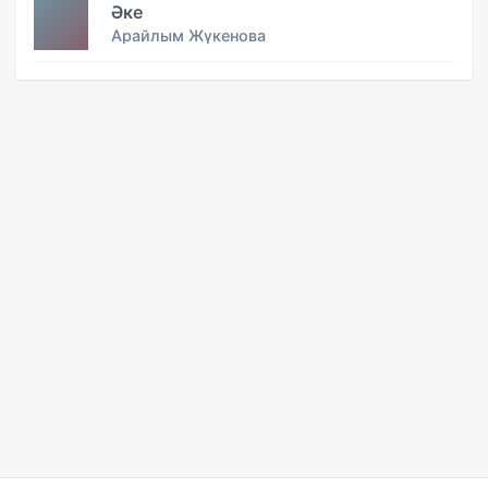
Әке
Арайлым Жүкенова