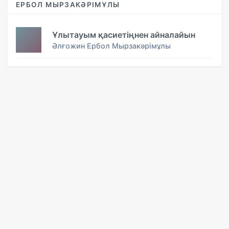
ЕРБОЛ МЫРЗАКӘРІМҰЛЫ
Ұлытауым қасиетіңнен айналайын
Әлғожин Ербол Мырзакәрімұлы