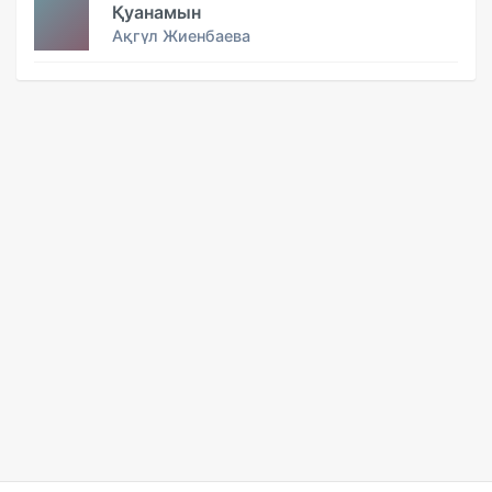
Қуанамын
Ақгүл Жиенбаева