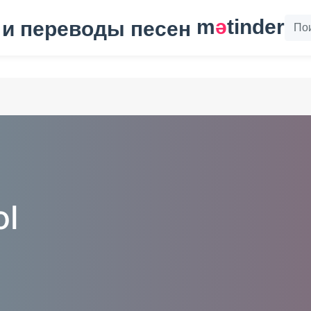
m
ә
tinder
ol