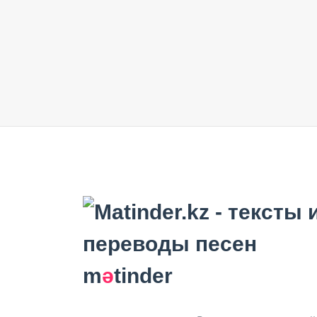
m
ә
tinder