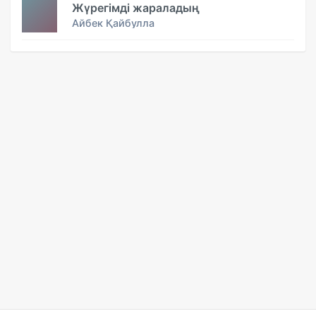
Жүрегімді жараладың
Айбек Қайбулла