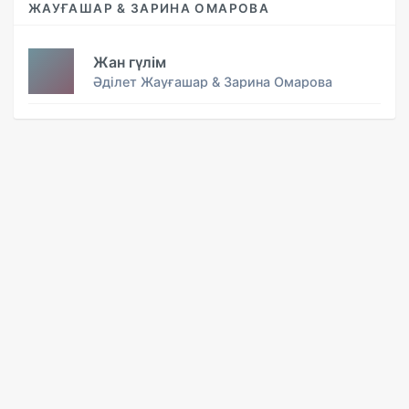
ЖАУҒАШАР & ЗАРИНА ОМАРОВА
Жан гүлім
Әділет Жауғашар & Зарина Омарова