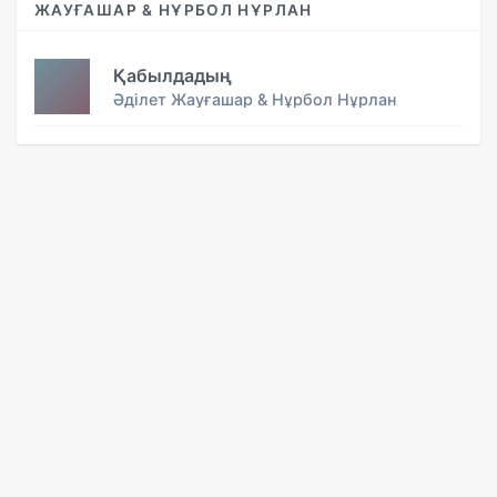
ЖАУҒАШАР & НҰРБОЛ НҰРЛАН
Қабылдадың
Әділет Жауғашар & Нұрбол Нұрлан