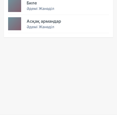
Биле
Әдемі Жанәділ
Асқақ армандар
Әдемі Жанәділ