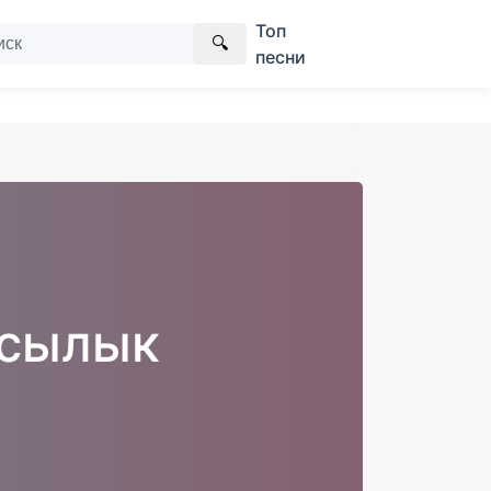
Топ
🔍
песни
ксылык