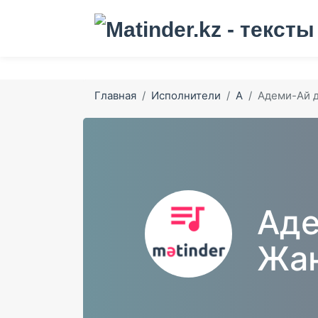
Главная
Исполнители
А
Адеми-Ай 
Аде
Жа