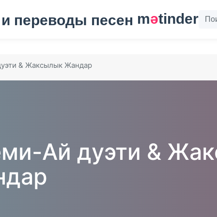
m
ә
tinder
дуэти & Жаксылык Жандар
ми-Ай дуэти & Жа
ндар