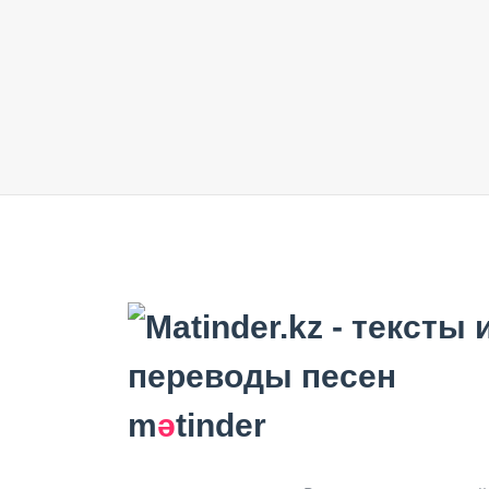
m
ә
tinder