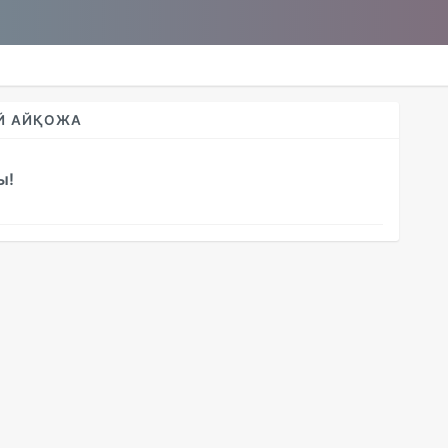
Й АЙҚОЖА
ы!