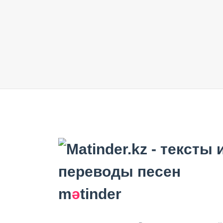
m
ә
tinder