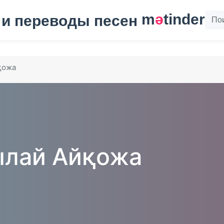
m
ә
tinder
қожа
лай Айқожа